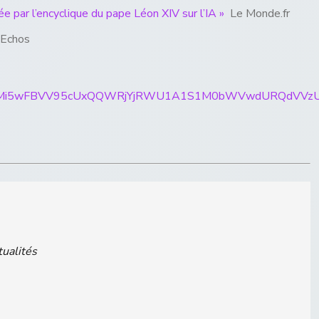
cée par l’encyclique du pape Léon XIV sur l’IA »
Le Monde.fr
 Echos
ticles/CBMi5wFBVV95cUxQQWRjYjRWU1A1S1M0bWVwdURQd
tualités