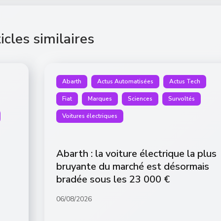
icles similaires
Abarth
Actus Automatisées
Actus Tech
Fiat
Marques
Sciences
Survoltés
Voitures électriques
Abarth : la voiture électrique la plus
bruyante du marché est désormais
bradée sous les 23 000 €
06/08/2026