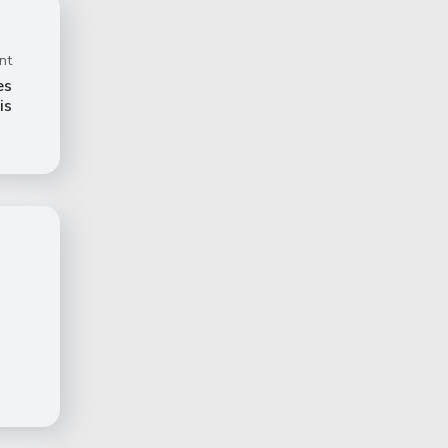
nt
es
is