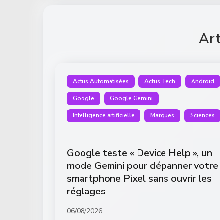
Art
Actus Automatisées
Actus Tech
Android
Google
Google Gemini
Intelligence artificielle
Marques
Sciences
Google teste « Device Help », un
mode Gemini pour dépanner votre
smartphone Pixel sans ouvrir les
réglages
06/08/2026