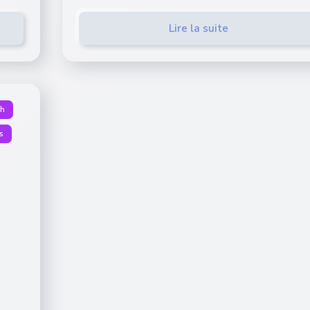
Lire la suite
ch
s