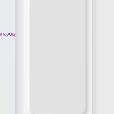
VVzUHd0UkpZRnQzSi15Zzk4V21kc1ZPODRYRkFCVG5Ca3lY