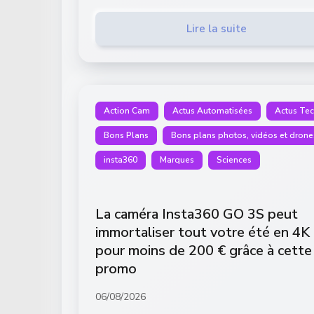
Lire la suite
Action Cam
Actus Automatisées
Actus Te
Bons Plans
Bons plans photos, vidéos et drone
insta360
Marques
Sciences
La caméra Insta360 GO 3S peut
immortaliser tout votre été en 4K
pour moins de 200 € grâce à cette
promo
06/08/2026