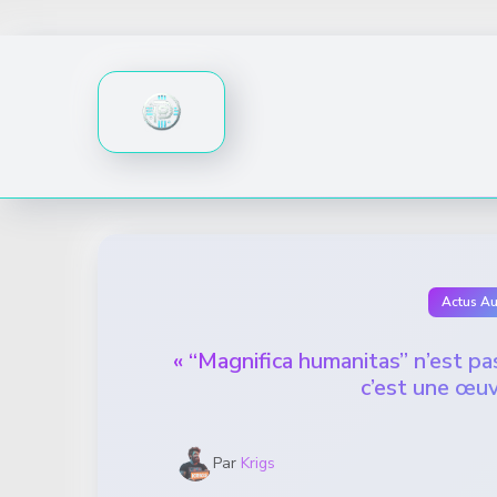
Skip
to
content
Actus A
« “Magnifica humanitas” n’est pas
c’est une œuvr
Par
Krigs