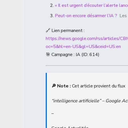
« Il est urgent d’écouter l’alerte lan
Peut-on encore désarmer l’IA ?
Les
🔗 Lien permanent :
https://news.google.com/rss/ar
oc=5&hl=en-US&gl=US&ceid=US:en
🎯 Campagne : IA (ID: 614)
🔎 Note :
Cet article provient du flux
“intelligence artificielle” – Google Ac
–