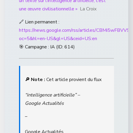
un texte sur l’intelligence artificielle, c’est
une œuvre civilisationnelle »
La Croix
🔗 Lien permanent :
https://news.google.com/rss/articles/CBM
oc=5&hl=en-US&gl=US&ceid=US:en
🎯 Campagne : IA (ID: 614)
🔎 Note :
Cet article provient du flux
“intelligence artificielle” –
Google Actualités
–
Google Actualités