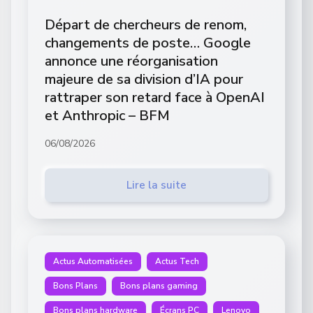
Départ de chercheurs de renom,
changements de poste… Google
annonce une réorganisation
majeure de sa division d’IA pour
rattraper son retard face à OpenAI
et Anthropic – BFM
06/08/2026
Lire la suite
Actus Automatisées
Actus Tech
Bons Plans
Bons plans gaming
Bons plans hardware
Écrans PC
Lenovo