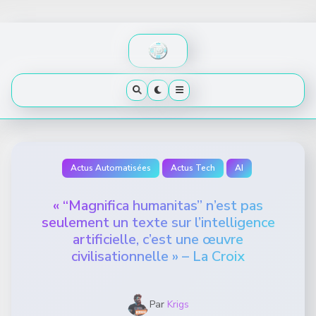
Skip
to
content
Actus Automatisées
Actus Tech
AI
« “Magnifica humanitas” n’est pas
seulement un texte sur l’intelligence
artificielle, c’est une œuvre
civilisationnelle » – La Croix
Par
Krigs