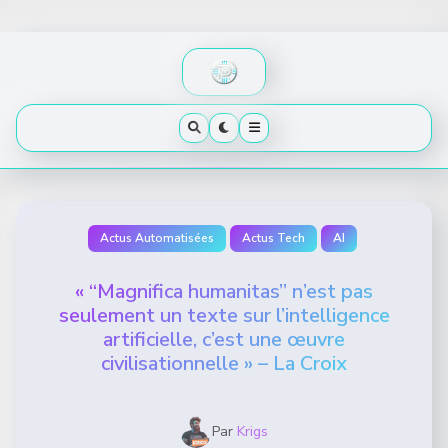
Skip
to
content
Actus Automatisées
Actus Tech
AI
« “Magnifica humanitas” n’est pas
seulement un texte sur l’intelligence
artificielle, c’est une œuvre
civilisationnelle » – La Croix
Par
Krigs