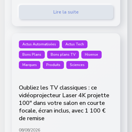
Lire la suite
Actus Automatisées
Actus Tech
Bons Plans
Bons plans TV
Hisense
Marques
Produits
Sciences
Oubliez les TV classiques : ce
vidéoprojecteur Laser 4K projette
100″ dans votre salon en courte
focale, écran inclus, avec 1 100 €
de remise
08/08/2026