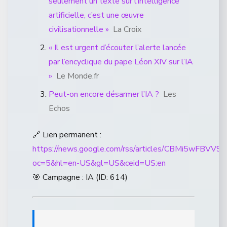
seulement un texte sur l’intelligence
artificielle, c’est une œuvre
civilisationnelle »
La Croix
« Il est urgent d’écouter l’alerte lancée
par l’encyclique du pape Léon XIV sur l’IA
»
Le Monde.fr
Peut-on encore désarmer l’IA ?
Les
Echos
🔗 Lien permanent :
https://news.google.com/rss/articles/CBM
oc=5&hl=en-US&gl=US&ceid=US:en
🎯 Campagne : IA (ID: 614)