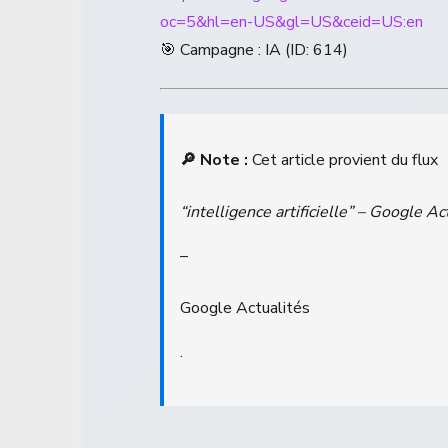
oc=5&hl=en-US&gl=US&ceid=US:en
🎯 Campagne : IA (ID: 614)
🔎 Note :
Cet article provient du flux
“intelligence artificielle” – Google Ac
–
Google Actualités
.