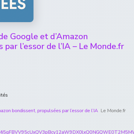
 de Google et d’Amazon
 par l’essor de l’IA – Le Monde.fr
ités
zon bondissent, propulsées par l’essor de l’IA
Le Monde.fr
rticles/CBMi5gFBVV95cUxQV3pBcy12aW9DX0lxQ0NGQW