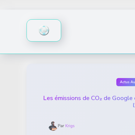
Skip
to
content
Actus A
Les émissions de CO₂ de Google e
Par
Krigs