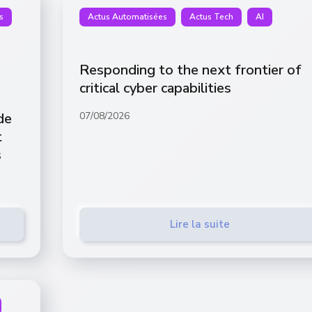
s
Actus Automatisées
Actus Tech
AI
Responding to the next frontier of
critical cyber capabilities
de
07/08/2026
t
s
Lire la suite