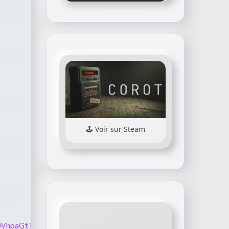
Voir sur Steam
E0T2M5MWhpaGtTcDQyTDBjRmstdGw5WldUekk4bjhrdHF