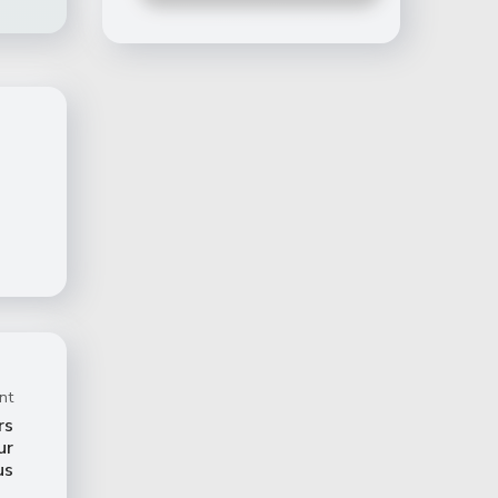
nt
rs
ur
us