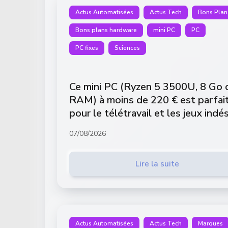
Actus Automatisées
Actus Tech
Bons Plan
Bons plans hardware
mini PC
PC
PC fixes
Sciences
Ce mini PC (Ryzen 5 3500U, 8 Go 
RAM) à moins de 220 € est parfai
pour le télétravail et les jeux indé
07/08/2026
Lire la suite
Actus Automatisées
Actus Tech
Marques