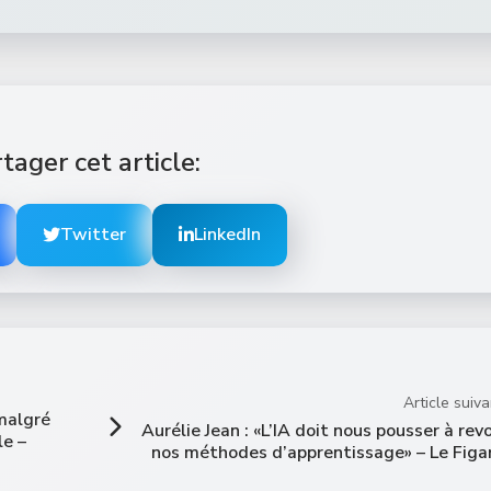
tager cet article:
Twitter
LinkedIn
Article suiva
malgré
Aurélie Jean : «L’IA doit nous pousser à revo
le –
nos méthodes d’apprentissage» – Le Figa