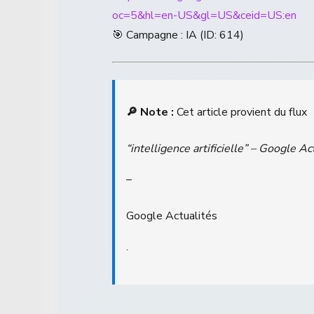
oc=5&hl=en-US&gl=US&ceid=US:en
🎯 Campagne : IA (ID: 614)
🔎 Note :
Cet article provient du flux
“intelligence artificielle” – Google Ac
–
Google Actualités
.