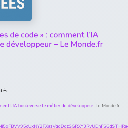
gnes de code » : comment l’IA
de développeur – Le Monde.fr
ités
omment l’IA bouleverse le métier de développeur
Le Monde.fr
rticles/CBMi5gFBVV95cUxNY2FXazVqdDgzSGRXY3RvUD