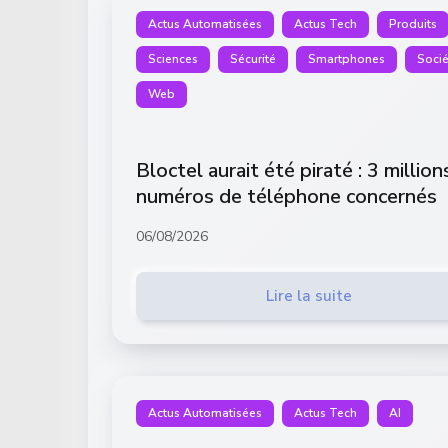
Actus Automatisées
Actus Tech
Produits
Sciences
Sécurité
Smartphones
Socié
Web
Bloctel aurait été piraté : 3 million
numéros de téléphone concernés
06/08/2026
Lire la suite
Actus Automatisées
Actus Tech
AI