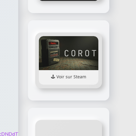
Voir sur Steam
hFSGdSTHRacDNDdTBUREFYTGViRGt1dnlqZDE3OE1vTzR