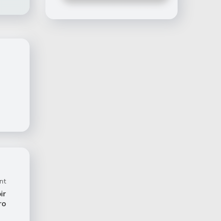
nt
ir
ro