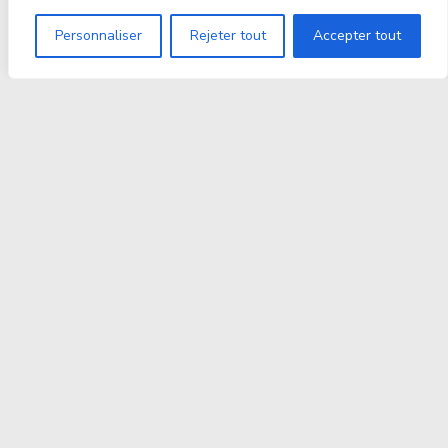
Personnaliser
Rejeter tout
Accepter tout
Proxitek
La tech nouvelle génération Par des passionnés. Pour
des passionnés.
contact@proxitek.fr
Suivez Nous