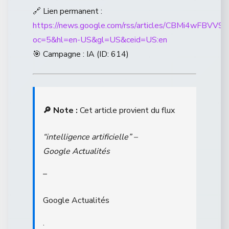
🔗 Lien permanent :
https://news.google.com/rss/articles/CBM
oc=5&hl=en-US&gl=US&ceid=US:en
🎯 Campagne : IA (ID: 614)
🔎 Note :
Cet article provient du flux
“intelligence artificielle” –
Google Actualités
–
Google Actualités
.