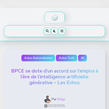
Skip
to
content
Actus Automatisées
Actus Tech
AI
BPCE se dote d’un accord sur l’emploi à
l’ère de l’intelligence artificielle
générative – Les Echos
Par
Krigs
02/10/2025