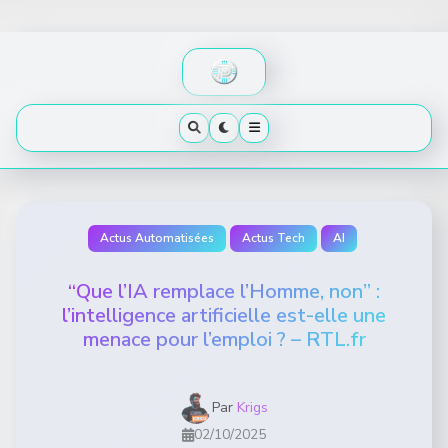
Skip
to
content
Actus Automatisées
Actus Tech
AI
“Que l’IA remplace l’Homme, non” :
l’intelligence artificielle est-elle une
menace pour l’emploi ? – RTL.fr
Par
Krigs
02/10/2025