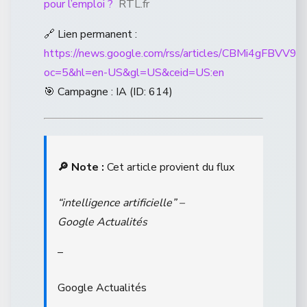
pour l’emploi ?
RTL.fr
🔗 Lien permanent :
https://news.google.com/rss/articles/CBM
oc=5&hl=en-US&gl=US&ceid=US:en
🎯 Campagne : IA (ID: 614)
🔎 Note :
Cet article provient du flux
“intelligence artificielle” –
Google Actualités
–
Google Actualités