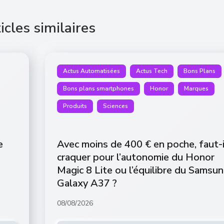
icles similaires
Actus Automatisées
Actus Tech
Bons Plans
Bons plans smartphones
Honor
Marques
Produits
Sciences
e
Avec moins de 400 € en poche, faut-i
craquer pour l’autonomie du Honor
Magic 8 Lite ou l’équilibre du Samsu
Galaxy A37 ?
08/08/2026