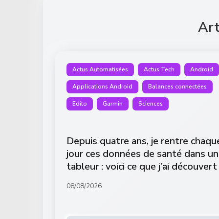
Art
Actus Automatisées
Actus Tech
Android
Applications Android
Balances connectées
Edito
Garmin
Sciences
Depuis quatre ans, je rentre chaqu
jour ces données de santé dans un
tableur : voici ce que j’ai découvert
08/08/2026