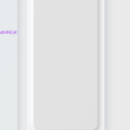
GRjlrXzRTTndMREJKTVg4SEZ4Mkx3dmxWUUFnWGh6Tm9KV2