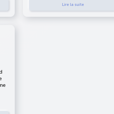
Lire la suite
d
e
une