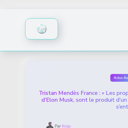
Skip
to
content
Actus A
Tristan Mendès France : « Les propo
d’Elon Musk, sont le produit d’un
s’en
Par
Krigs