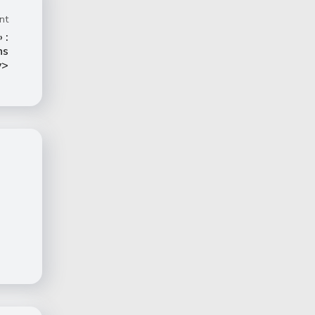
nt
 :
ns
v>