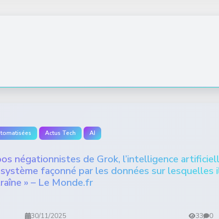
utomatisées
Actus Tech
AI
s négationnistes de Grok, l’intelligence artificiel
 système façonné par les données sur lesquelles i
traîne » – Le Monde.fr
30/11/2025
33
0