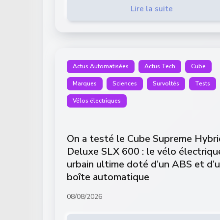
Lire la suite
Actus Automatisées
Actus Tech
Cube
Marques
Sciences
Survoltés
Tests
Vélos électriques
On a testé le Cube Supreme Hybri
Deluxe SLX 600 : le vélo électriqu
urbain ultime doté d’un ABS et d’
boîte automatique
08/08/2026