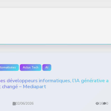
utomatisées
Actus Tech
AI
 les développeurs informatiques, l’IA générative a
t changé – Mediapart
02/06/2026
16
0