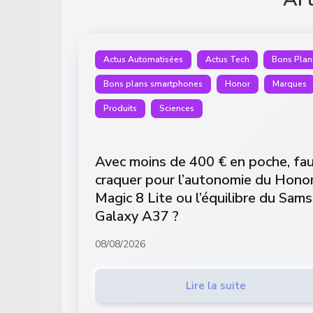
Actus Automatisées
Actus Tech
Bons Plan
Bons plans smartphones
Honor
Marques
Produits
Sciences
Avec moins de 400 € en poche, fau
craquer pour l’autonomie du Hono
Magic 8 Lite ou l’équilibre du Sam
Galaxy A37 ?
08/08/2026
Lire la suite