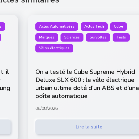
s
Actus Automatisées
Actus Tech
Cube
Marques
Sciences
Survoltés
Tests
Vélos électriques
t-il
On a testé le Cube Supreme Hybrid
r
Deluxe SLX 600 : le vélo électrique
sung
urbain ultime doté d’un ABS et d’une
boîte automatique
08/08/2026
Lire la suite