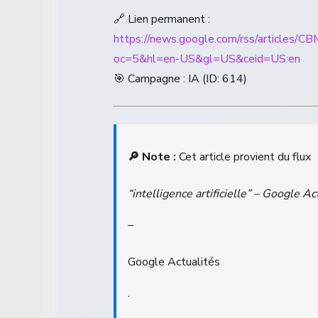
🔗 Lien permanent :
https://news.google.com/rss/a
oc=5&hl=en-US&gl=US&ceid=US:en
🎯 Campagne : IA (ID: 614)
🔎 Note :
Cet article provient du flux
“intelligence artificielle” – Google Ac
–
Google Actualités
.