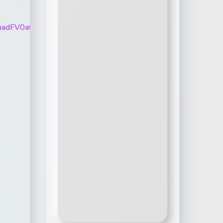
01N01ScEhadFV0a0tNOF8tQUNFX0hyOXZ6QWVhb0tWV3dp