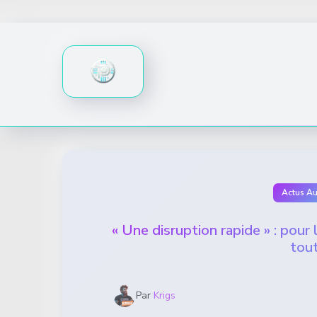
Skip
to
content
Actus A
« Une disruption rapide » : pour
tou
Par
Krigs