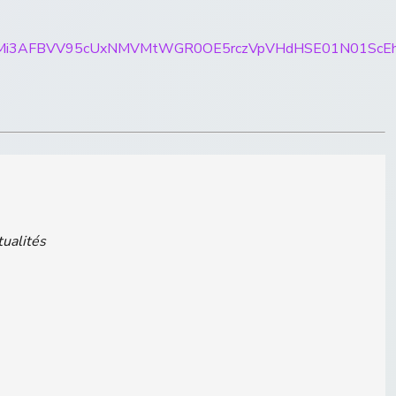
rticles/CBMi3AFBVV95cUxNMVMtWGR0OE5rczVpVHdHSE
tualités