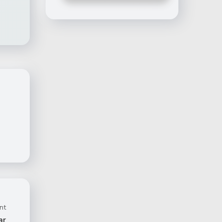
nt
ar