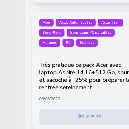
Acer
Actus Automatisées
Actus Tech
Bons Plans
Bons plans PC portables
Marques
PC
Sciences
Très pratique ce pack Acer avec
laptop Aspire 14 16+512 Go, sour
et sacoche à -25% pour préparer l
rentrée sereinement
08/08/2026
Lire la suite