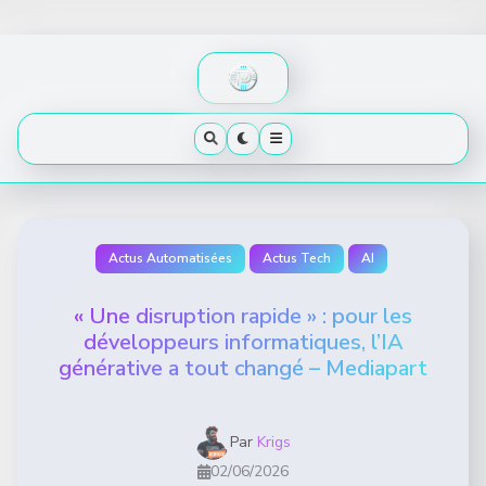
Skip
to
content
Actus Automatisées
Actus Tech
AI
« Une disruption rapide » : pour les
développeurs informatiques, l’IA
générative a tout changé – Mediapart
Par
Krigs
02/06/2026