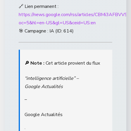
🔗 Lien permanent :
https://news.google.com/rss/articles/CB
oc=5&hl=en-US&gl=US&ceid=US:en
🎯 Campagne : IA (ID: 614)
🔎 Note :
Cet article provient du flux
“intelligence artificielle” –
Google Actualités
–
Google Actualités
.