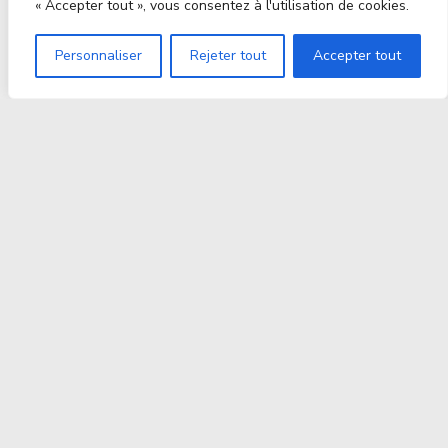
« Accepter tout », vous consentez à l'utilisation de cookies.
Personnaliser
Rejeter tout
Accepter tout
Proxitek
La tech nouvelle génération Par des passionnés. Pour
des passionnés.
contact@proxitek.fr
Suivez Nous