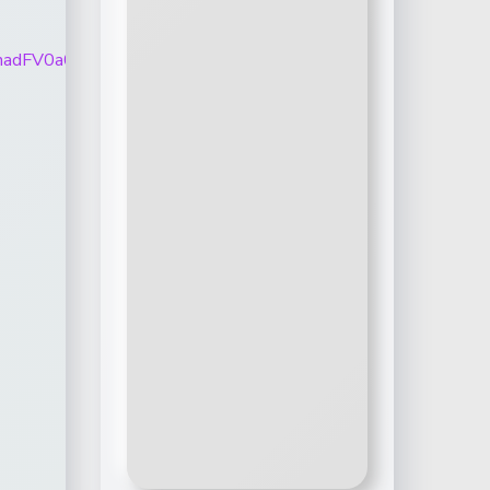
01N01ScEhadFV0a0tNOF8tQUNFX0hyOXZ6QWVhb0tWV3dp