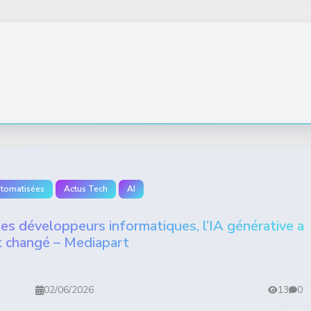
utomatisées
Actus Tech
AI
 les développeurs informatiques, l’IA générative a
t changé – Mediapart
02/06/2026
13
0