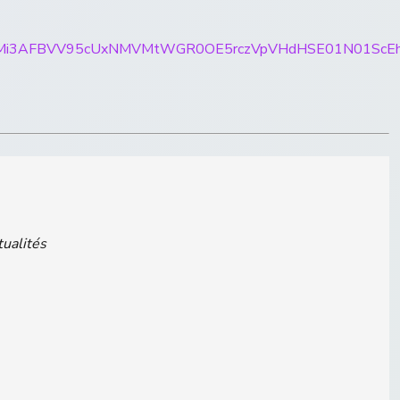
rticles/CBMi3AFBVV95cUxNMVMtWGR0OE5rczVpVHdHSE
tualités