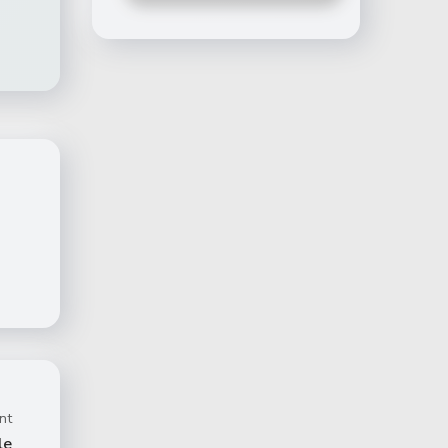
nt
le