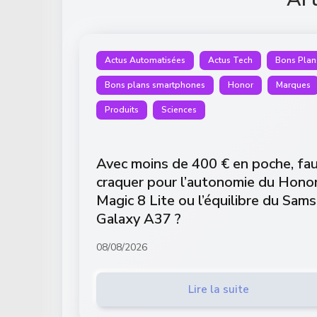
Actus Automatisées
Actus Tech
Bons Plan
Bons plans smartphones
Honor
Marques
Produits
Sciences
Avec moins de 400 € en poche, fau
craquer pour l’autonomie du Hono
Magic 8 Lite ou l’équilibre du Sam
Galaxy A37 ?
08/08/2026
Lire la suite