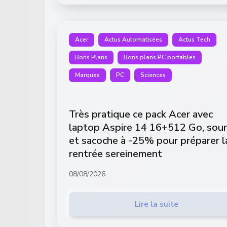
Acer
Actus Automatisées
Actus Tech
Bons Plans
Bons plans PC portables
Marques
PC
Sciences
Très pratique ce pack Acer avec
laptop Aspire 14 16+512 Go, sour
et sacoche à -25% pour préparer l
rentrée sereinement
08/08/2026
Lire la suite