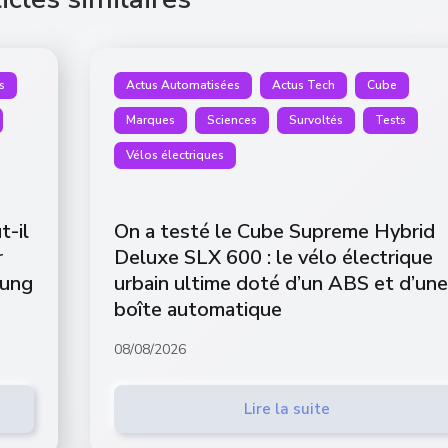
s
Actus Automatisées
Actus Tech
Cube
Marques
Sciences
Survoltés
Tests
Vélos électriques
t-il
On a testé le Cube Supreme Hybrid
r
Deluxe SLX 600 : le vélo électrique
sung
urbain ultime doté d’un ABS et d’une
boîte automatique
08/08/2026
Lire la suite