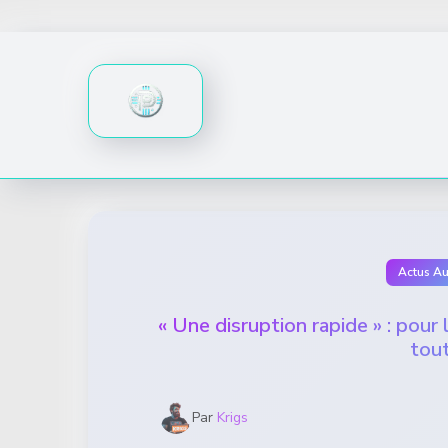
Skip
to
content
Actus A
« Une disruption rapide » : pour
tou
Par
Krigs