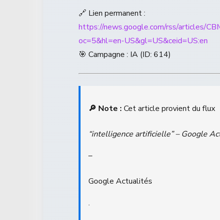
🔗 Lien permanent :
https://news.google.com/rss/a
oc=5&hl=en-US&gl=US&ceid=US:en
🎯 Campagne : IA (ID: 614)
🔎 Note :
Cet article provient du flux
“intelligence artificielle” – Google Ac
–
Google Actualités
.