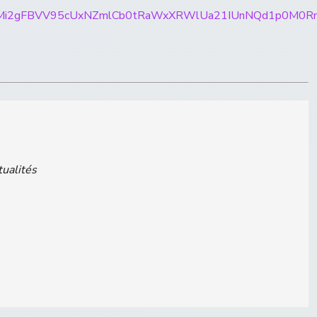
rticles/CBMi2gFBVV95cUxNZmlCb0tRaWxXRWlUa21IUnN
tualités