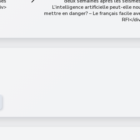
mes
deux semaines après les séismes
iv>
L’intelligence artificielle peut-elle no
mettre en danger? – Le français facile av
RFI</di