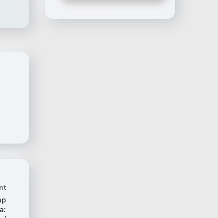
nt
mp
a: