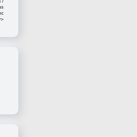
 /
us
ec
v>