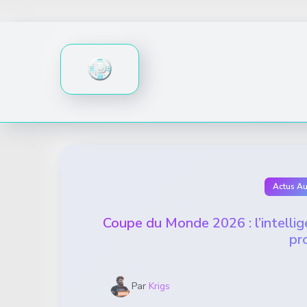
Skip
to
content
Actus A
Coupe du Monde 2026 : l’intellige
pr
Par
Krigs