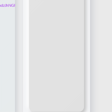
Qd1p0M0RndzJhNGRwSFlQZVNuM2N0Tlp0eTR2MWc1V0NCNm