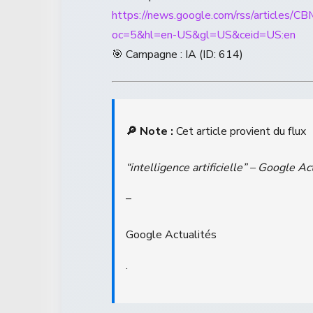
https://news.google.com/rss/a
oc=5&hl=en-US&gl=US&ceid=US:en
🎯 Campagne : IA (ID: 614)
🔎 Note :
Cet article provient du flux
“intelligence artificielle” – Google Ac
–
Google Actualités
.