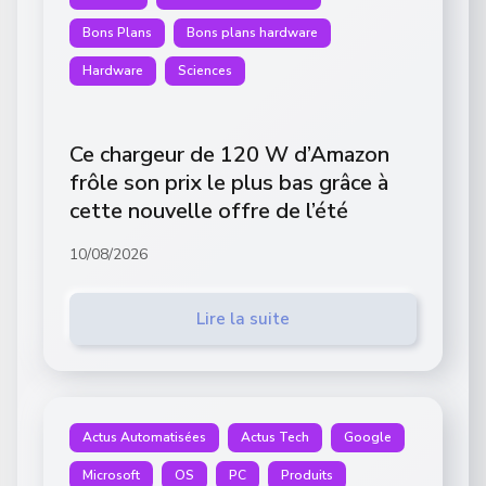
Bons Plans
Bons plans hardware
Hardware
Sciences
Ce chargeur de 120 W d’Amazon
frôle son prix le plus bas grâce à
cette nouvelle offre de l’été
10/08/2026
Lire la suite
Actus Automatisées
Actus Tech
Google
Microsoft
OS
PC
Produits