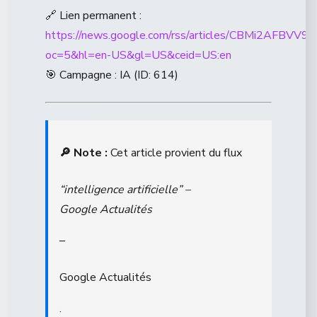
🔗 Lien permanent :
https://news.google.com/rss/articles/CB
oc=5&hl=en-US&gl=US&ceid=US:en
🎯 Campagne : IA (ID: 614)
🔎 Note :
Cet article provient du flux
“intelligence artificielle” –
Google Actualités
–
Google Actualités
.