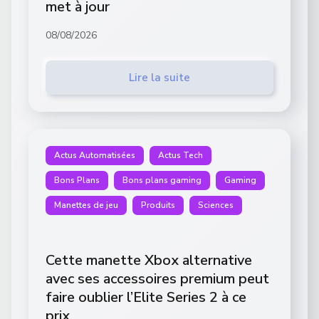
met à jour
08/08/2026
Lire la suite
Actus Automatisées
Actus Tech
Bons Plans
Bons plans gaming
Gaming
Manettes de jeu
Produits
Sciences
Cette manette Xbox alternative
avec ses accessoires premium peut
faire oublier l’Elite Series 2 à ce
prix