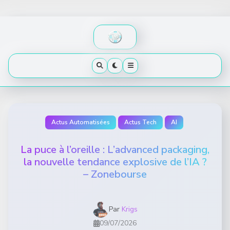
Skip
to
content
Actus Automatisées
Actus Tech
AI
La puce à l’oreille : L’advanced packaging,
la nouvelle tendance explosive de l’IA ?
– Zonebourse
Par
Krigs
09/07/2026