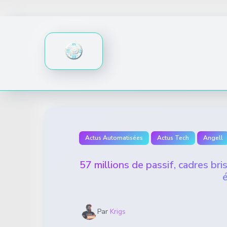
Skip
to
content
Actus Automatisées
Actus Tech
Angell
57 millions de passif, cadres bri
é
Par
Krigs