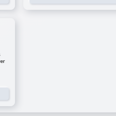
s
ver