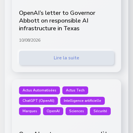
OpenAI’s letter to Governor
Abbott on responsible AI
infrastructure in Texas
10/08/2026
Lire la suite
Actus Automatisées
Actus Tech
ChatGPT (OpenAI)
Intelligence artificielle
Marques
OpenAI
Sciences
Sécurité