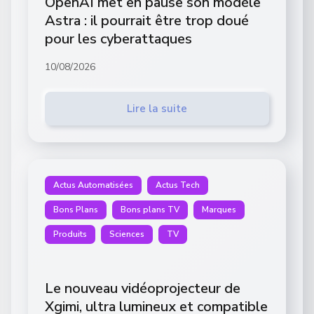
OpenAI met en pause son modèle
Astra : il pourrait être trop doué
pour les cyberattaques
10/08/2026
Lire la suite
Actus Automatisées
Actus Tech
Bons Plans
Bons plans TV
Marques
Produits
Sciences
TV
Le nouveau vidéoprojecteur de
Xgimi, ultra lumineux et compatible