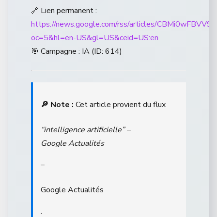
🔗 Lien permanent :
https://news.google.com/rss/articles/CB
oc=5&hl=en-US&gl=US&ceid=US:en
🎯 Campagne : IA (ID: 614)
🔎 Note :
Cet article provient du flux
“intelligence artificielle” –
Google Actualités
–
Google Actualités
.