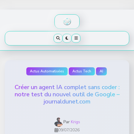
Skip
to
content
Actus Automatisées
Actus Tech
AI
Créer un agent IA complet sans coder :
notre test du nouvel outil de Google –
journaldunet.com
Par
Krigs
09/07/2026