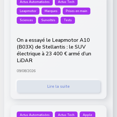
Actus Automatisées
Actus Tech
Leapmotor
Marques
Prises en main
Sciences
Survoltés
Tests
On a essayé le Leapmotor A10
(B03X) de Stellantis : le SUV
électrique à 23 400 € armé d’un
LiDAR
09/08/2026
Lire la suite
Actus Automatisées
Actus Tech
Apple