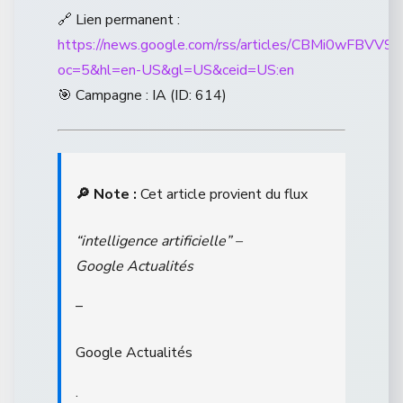
🔗 Lien permanent :
https://news.google.com/rss/articles/CB
oc=5&hl=en-US&gl=US&ceid=US:en
🎯 Campagne : IA (ID: 614)
🔎 Note :
Cet article provient du flux
“intelligence artificielle” –
Google Actualités
–
Google Actualités
.