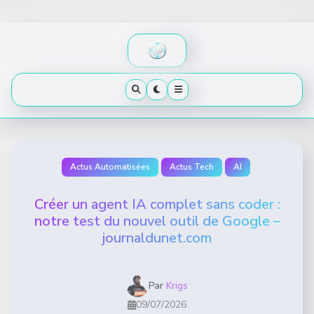
Skip
to
content
Actus Automatisées
Actus Tech
AI
Créer un agent IA complet sans coder :
notre test du nouvel outil de Google –
journaldunet.com
Par
Krigs
09/07/2026