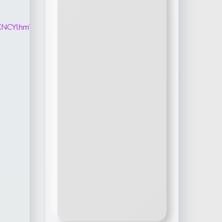
NmRLNXNCYlhmYWg0emkwb2dvQXNkeFF6OWdJN0VSeTNSZ1p