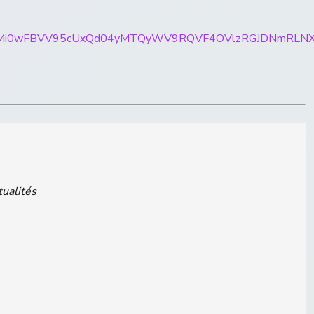
ticles/CBMi0wFBVV95cUxQd04yMTQyWV9RQVF4OVlzRGJD
tualités