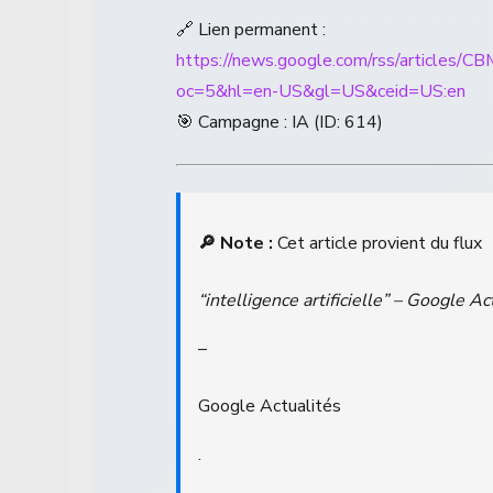
🔗 Lien permanent :
https://news.google.com/rss/ar
oc=5&hl=en-US&gl=US&ceid=US:en
🎯 Campagne : IA (ID: 614)
🔎 Note :
Cet article provient du flux
“intelligence artificielle” – Google Ac
–
Google Actualités
.