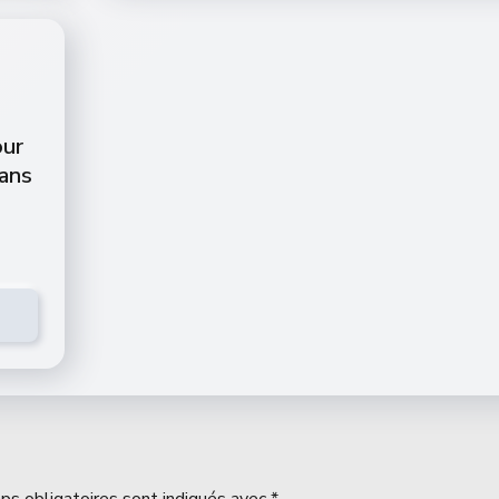
our
dans