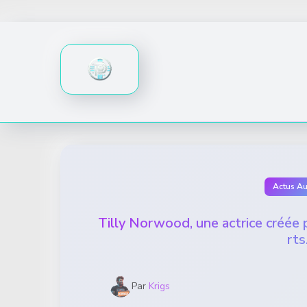
Skip
to
content
Actus A
Tilly Norwood, une actrice créée p
rts
Par
Krigs