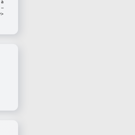
 à
 –
v>