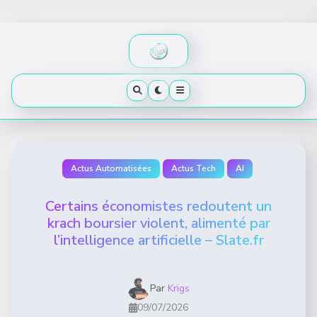
Skip
to
content
Actus Automatisées
Actus Tech
AI
Certains économistes redoutent un
krach boursier violent, alimenté par
l’intelligence artificielle – Slate.fr
Par
Krigs
09/07/2026