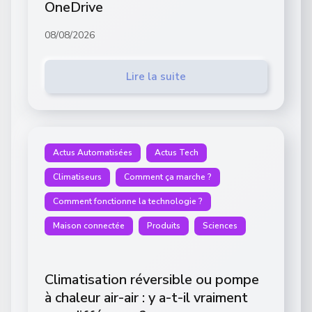
OneDrive
08/08/2026
Lire la suite
Actus Automatisées
Actus Tech
Climatiseurs
Comment ça marche ?
Comment fonctionne la technologie ?
Maison connectée
Produits
Sciences
Climatisation réversible ou pompe
à chaleur air-air : y a-t-il vraiment