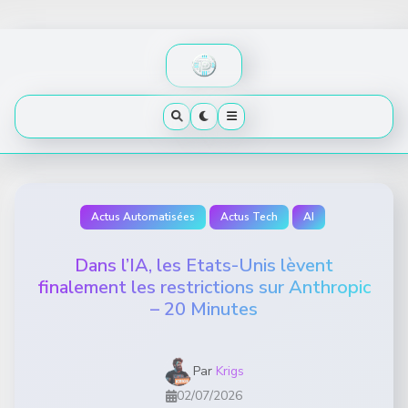
Skip
to
content
Actus Automatisées
Actus Tech
AI
Dans l’IA, les Etats-Unis lèvent
finalement les restrictions sur Anthropic
– 20 Minutes
Par
Krigs
02/07/2026