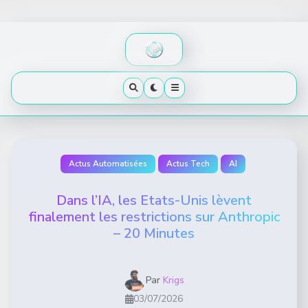
Skip
to
content
Actus Automatisées
Actus Tech
AI
Dans l’IA, les Etats-Unis lèvent
finalement les restrictions sur Anthropic
– 20 Minutes
Par
Krigs
03/07/2026