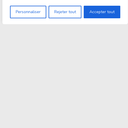
Personnaliser
Rejeter tout
Accepter tout
Proxitek
La tech nouvelle génération Par des passionnés. Pour
des passionnés.
contact@proxitek.fr
Suivez Nous