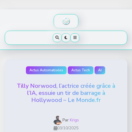
Skip
to
content
Actus Automatisées
Actus Tech
AI
Tilly Norwood, l’actrice créée grâce à
l’IA, essuie un tir de barrage à
Hollywood – Le Monde.fr
Par
Krigs
03/10/2025