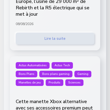
Europe, l’usine de 29 000 m² de
Rebirth et la R5 électrique qui se
met à jour
08/08/2026
Lire la suite
Actus Automatisées
Actus Tech
Bons Plans
Bons plans gaming
Gaming
Manettes de jeu
Produits
Sciences
Cette manette Xbox alternative
avec ses accessoires premium peut