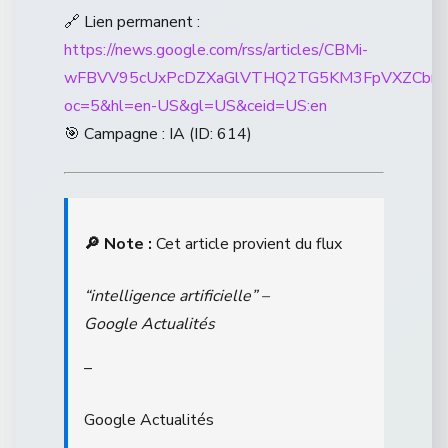
🔗 Lien permanent :
https://news.google.com/rss/articles/CBMi-
wFBVV95cUxPcDZXaGlVTHQ2TG5KM3FpVXZCbmhX
oc=5&hl=en-US&gl=US&ceid=US:en
🎯 Campagne : IA (ID: 614)
🔎 Note :
Cet article provient du flux
“intelligence artificielle” –
Google Actualités
–
Google Actualités