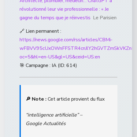
Architecte, plombier, médecin… ChatGPT a
révolutionné leur vie professionnelle : « Je
gagne du temps que je réinvestis
Le Parisien
🔗 Lien permanent :
https://news.google.com/rss/articles/CBMi-
wFBVV95cUxOWnFFSTR4cnJlY2hGVTZmSkVKZnF
oc=5&hl=en-US&gl=US&ceid=US:en
🎯 Campagne : IA (ID: 614)
🔎 Note :
Cet article provient du flux
“intelligence artificielle” –
Google Actualités