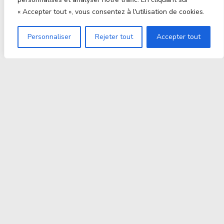
« Accepter tout », vous consentez à l'utilisation de cookies.
Personnaliser
Rejeter tout
Accepter tout
Proxitek
La tech nouvelle génération Par des passionnés. Pour
des passionnés.
contact@proxitek.fr
Suivez Nous