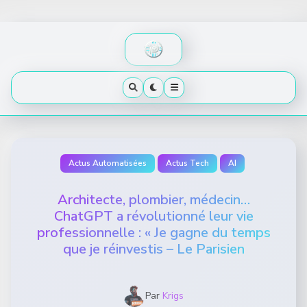
Skip
to
content
Actus Automatisées
Actus Tech
AI
Architecte, plombier, médecin…
ChatGPT a révolutionné leur vie
professionnelle : « Je gagne du temps
que je réinvestis – Le Parisien
Par
Krigs