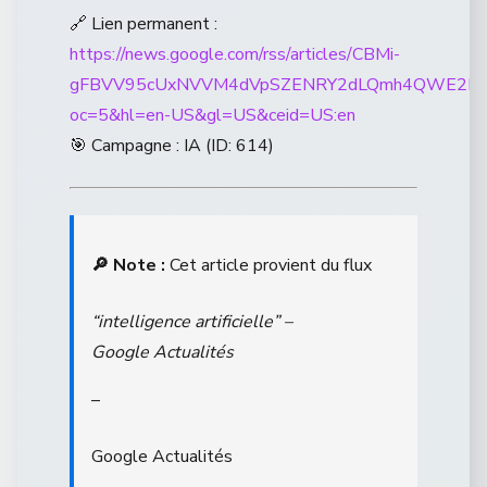
🔗 Lien permanent :
https://news.google.com/rss/articles/CBMi-
gFBVV95cUxNVVM4dVpSZENRY2dLQmh4QWE2RHl
oc=5&hl=en-US&gl=US&ceid=US:en
🎯 Campagne : IA (ID: 614)
🔎 Note :
Cet article provient du flux
“intelligence artificielle” –
Google Actualités
–
Google Actualités