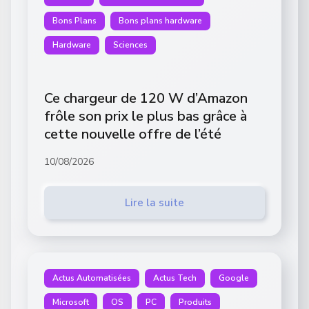
Bons Plans
Bons plans hardware
Hardware
Sciences
Ce chargeur de 120 W d’Amazon
frôle son prix le plus bas grâce à
cette nouvelle offre de l’été
10/08/2026
Lire la suite
Actus Automatisées
Actus Tech
Google
Microsoft
OS
PC
Produits