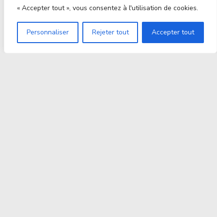
« Accepter tout », vous consentez à l'utilisation de cookies.
Personnaliser
Rejeter tout
Accepter tout
Proxitek
La tech nouvelle génération Par des passionnés. Pour
des passionnés.
contact@proxitek.fr
Suivez Nous