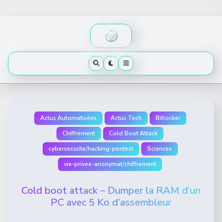
Skip
to
content
Actus Automatisées
Actus Tech
Bitlocker
Chiffrement
Cold Boot Attack
cybersecurite/hacking-pentest
Sciences
vie-privee-anonymat/chiffrement
Cold boot attack – Dumper la RAM d’un
PC avec 5 Ko d’assembleur