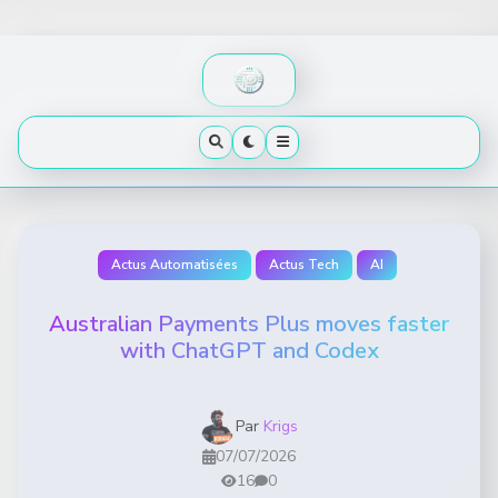
Skip
to
content
Actus Automatisées
Actus Tech
AI
Australian Payments Plus moves faster
with ChatGPT and Codex
Par
Krigs
07/07/2026
16
0