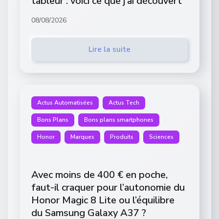
tableur : voici ce que j’ai découvert
08/08/2026
Lire la suite
Actus Automatisées
Actus Tech
Bons Plans
Bons plans smartphones
Honor
Marques
Produits
Sciences
Avec moins de 400 € en poche,
faut-il craquer pour l’autonomie du
Honor Magic 8 Lite ou l’équilibre
du Samsung Galaxy A37 ?