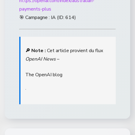
https://openai.com/index/australian-
payments-plus
🎯 Campagne : IA (ID: 614)
🔎 Note :
Cet article provient du flux
OpenAI News
–
The OpenAI blog
.