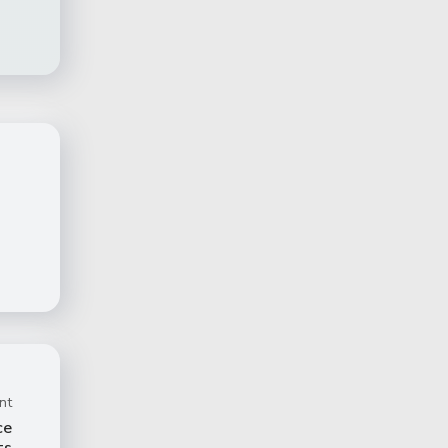
nt
ce
ts