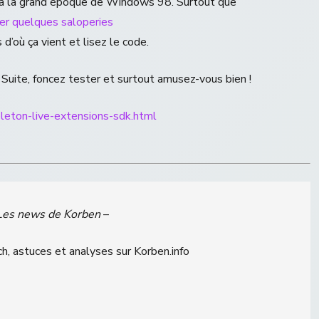
l à la grand époque de Windows 98. Surtout que
her quelques saloperies
 d’où ça vient et lisez le code.
2 Suite, foncez tester et surtout amusez-vous bien !
ableton-live-extensions-sdk.html
Les news de Korben
–
h, astuces et analyses sur Korben.info