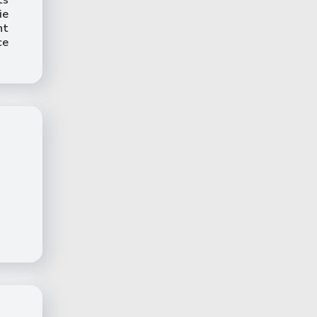
ie
nt
ce