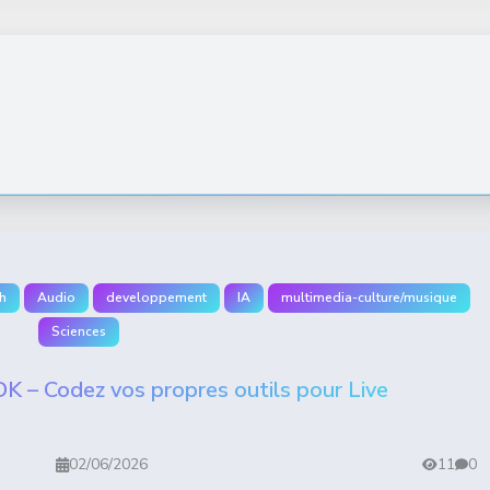
h
Audio
developpement
IA
multimedia-culture/musique
Sciences
K – Codez vos propres outils pour Live
02/06/2026
11
0