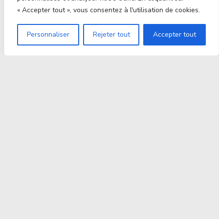
« Accepter tout », vous consentez à l'utilisation de cookies.
Personnaliser
Rejeter tout
Accepter tout
Proxitek
La tech nouvelle génération Par des passionnés. Pour
des passionnés.
contact@proxitek.fr
Suivez Nous