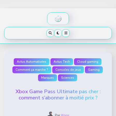
Skip
to
content
Actus Automatisées
Actus Tech
Cloud gaming
Comment ça marche ?
Consoles de jeux
Gaming
Marques
Sciences
Xbox Game Pass Ultimate pas cher :
comment s’abonner à moitié prix ?
Par
Krigs