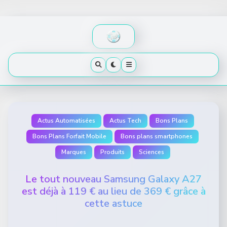
Skip
to
content
Actus Automatisées
Actus Tech
Bons Plans
Bons Plans Forfait Mobile
Bons plans smartphones
Marques
Produits
Sciences
Le tout nouveau Samsung Galaxy A27
est déjà à 119 € au lieu de 369 € grâce à
cette astuce