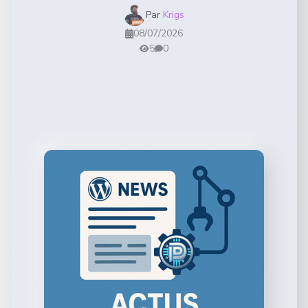
Par
Krigs
08/07/2026
5
0