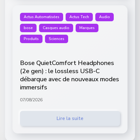
Actus Automatisées
Actus Tech
Audio
bose
Casques audio
Marques
Produits
Sciences
Bose QuietComfort Headphones
(2e gen) : le lossless USB-C
débarque avec de nouveaux modes
immersifs
07/08/2026
Lire la suite