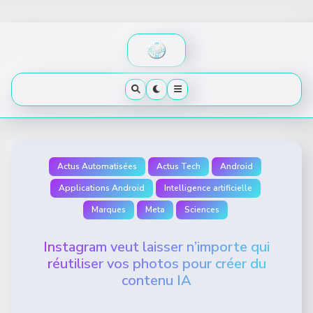
Skip
to
content
Actus Automatisées
Actus Tech
Android
Applications Android
Intelligence artificielle
Marques
Meta
Sciences
Instagram veut laisser n’importe qui
réutiliser vos photos pour créer du
contenu IA