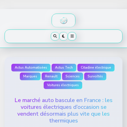
Skip
to
content
Actus Automatisées
Actus Tech
Citadine électrique
Marques
Renault
Sciences
Survoltés
Voitures électriques
Le marché auto bascule en France : les
voitures électriques d’occasion se
vendent désormais plus vite que les
thermiques