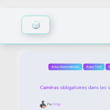
Skip
to
content
Actus Automatisées
Actus Tech
Caméras obligatoires dans les vo
Par
Krigs