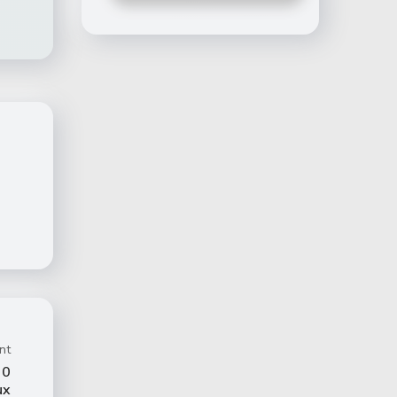
nt
20
ux