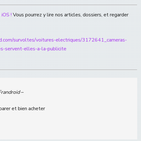
 iOS !
Vous pourrez y lire nos articles, dossiers, et regarder
id.com/survoltes/voitures-electriques/3172641_cameras-
s-servent-elles-a-la-publicite
Frandroid
–
parer et bien acheter