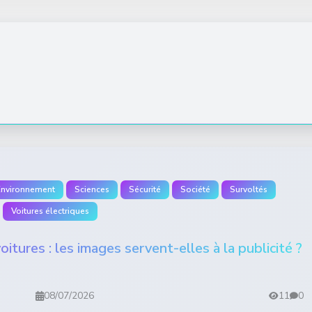
Environnement
Sciences
Sécurité
Société
Survoltés
Voitures électriques
itures : les images servent-elles à la publicité ?
08/07/2026
11
0