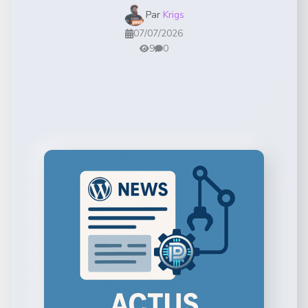
Par
Krigs
07/07/2026
9
0