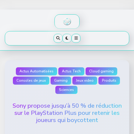
Skip
to
content
Actus Automatisées
Actus Tech
Cloud gaming
Consoles de jeux
Gaming
Jeux video
Produits
Sciences
Sony propose jusqu’à 50 % de réduction
sur le PlayStation Plus pour retenir les
joueurs qui boycottent