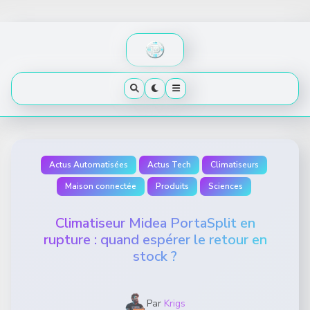
Skip
to
content
Actus Automatisées
Actus Tech
Climatiseurs
Maison connectée
Produits
Sciences
Climatiseur Midea PortaSplit en
rupture : quand espérer le retour en
stock ?
Par
Krigs