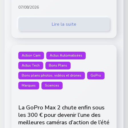
07/08/2026
Lire la suite
Action Cam
Actus Automatisées
Actus Tech
Bons Plans
Bons plans photos, vidéos et drones
GoPro
Marques
Sciences
La GoPro Max 2 chute enfin sous
les 300 € pour devenir l’une des
meilleures caméras d’action de l’été