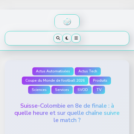
Skip
to
content
Actus Automatisées
Actus Tech
Coupe du Monde de football 2026
Produits
Sciences
Services
SVOD
TV
Suisse-Colombie en 8e de finale : à
quelle heure et sur quelle chaîne suivre
le match ?