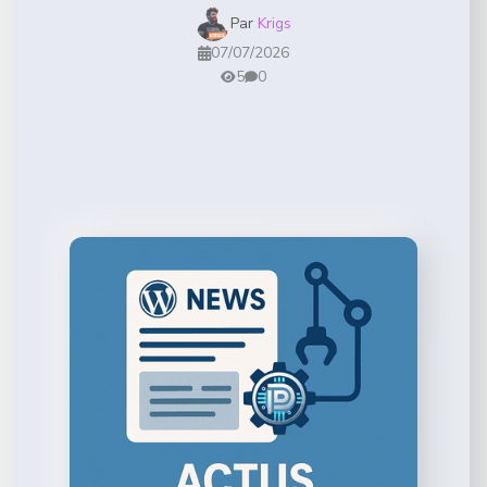
Par
Krigs
07/07/2026
5
0