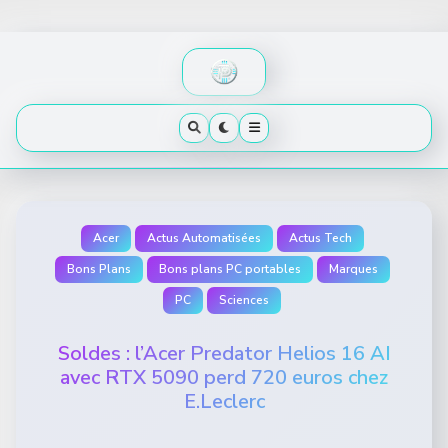
Skip
to
content
Acer
Actus Automatisées
Actus Tech
Bons Plans
Bons plans PC portables
Marques
PC
Sciences
Soldes : l’Acer Predator Helios 16 AI
avec RTX 5090 perd 720 euros chez
E.Leclerc