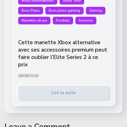
Actus Automatisées
Actus Tech
Bons Plans
Bons plans gaming
Gaming
Manettes de jeu
Produits
Sciences
Cette manette Xbox alternative
avec ses accessoires premium peut
faire oublier l’Elite Series 2 à ce
prix
08/08/2026
Lire la suite
Leave a Comment