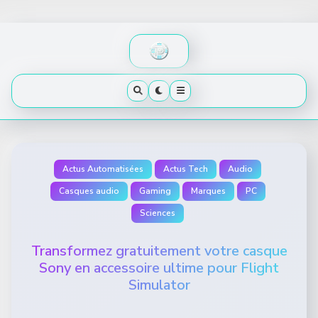
Skip
to
content
Actus Automatisées
Actus Tech
Audio
Casques audio
Gaming
Marques
PC
Sciences
Transformez gratuitement votre casque
Sony en accessoire ultime pour Flight
Simulator