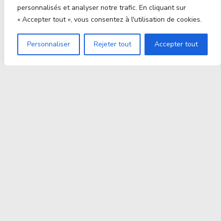
personnalisés et analyser notre trafic. En cliquant sur
« Accepter tout », vous consentez à l'utilisation de cookies.
Personnaliser
Rejeter tout
Accepter tout
Proxitek
La tech nouvelle génération Par des passionnés. Pour
des passionnés.
contact@proxitek.fr
Suivez Nous