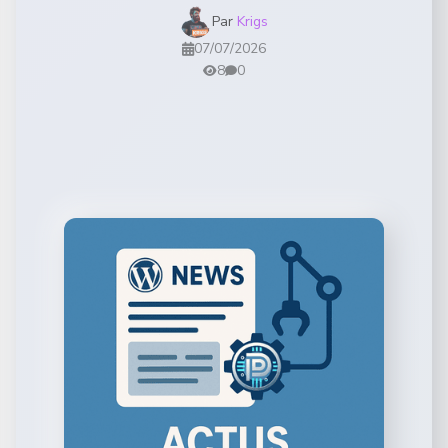
Par
Krigs
07/07/2026
8
0