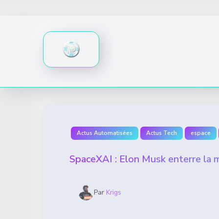
Skip
to
content
Actus Automatisées
Actus Tech
espace
SpaceXAI : Elon Musk enterre la m
Par
Krigs