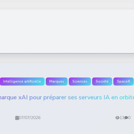
Intelligence artificielle
Marques
Sciences
Société
SpaceX
arque xAI pour préparer ses serveurs IA en orbit
07/07/2026
13
0