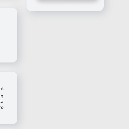
nt
ng
la
ro