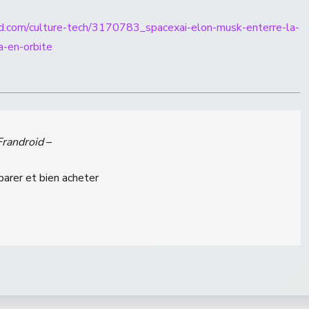
id.com/culture-tech/3170783_spacexai-elon-musk-enterre-la-
a-en-orbite
Frandroid
–
parer et bien acheter