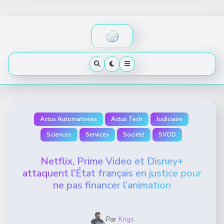
Skip
to
content
Actus Automatisées
Actus Tech
Judiciaire
Sciences
Services
Société
SVOD
Netflix, Prime Video et Disney+
attaquent l’État français en justice pour
ne pas financer l’animation
Par
Krigs