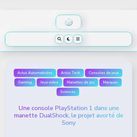
Skip
to
content
Actus Automatisées
Actus Tech
Consoles de jeux
Gaming
Jeux video
Manettes de jeu
Marques
Sciences
Une console PlayStation 1 dans une
manette DualShock, le projet avorté de
Sony