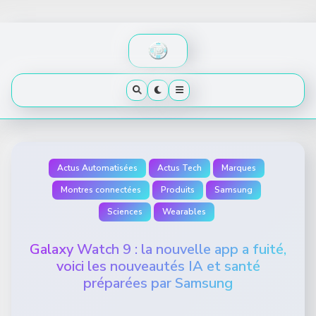
Skip
to
content
Actus Automatisées
Actus Tech
Marques
Montres connectées
Produits
Samsung
Sciences
Wearables
Galaxy Watch 9 : la nouvelle app a fuité,
voici les nouveautés IA et santé
préparées par Samsung