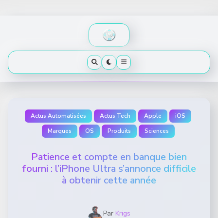
Skip
to
content
Actus Automatisées
Actus Tech
Apple
iOS
Marques
OS
Produits
Sciences
Patience et compte en banque bien
fourni : l’iPhone Ultra s’annonce difficile
à obtenir cette année
Par
Krigs