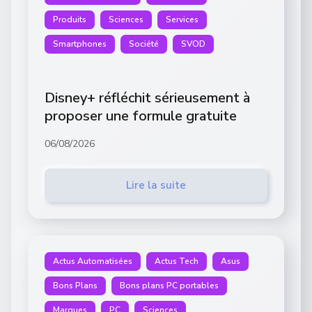
Produits
Sciences
Services
Smartphones
Société
SVOD
Disney+ réfléchit sérieusement à
proposer une formule gratuite
06/08/2026
Lire la suite
Actus Automatisées
Actus Tech
Asus
Bons Plans
Bons plans PC portables
Marques
PC
Sciences