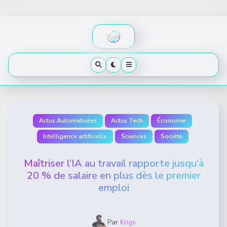
Skip
to
content
Actus Automatisées
Actus Tech
Économie
Intelligence artificielle
Sciences
Société
Maîtriser l’IA au travail rapporte jusqu’à
20 % de salaire en plus dès le premier
emploi
Par
Krigs