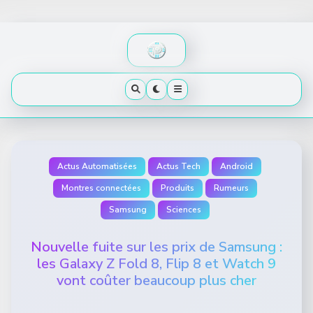
Skip
to
content
Actus Automatisées
Actus Tech
Android
Montres connectées
Produits
Rumeurs
Samsung
Sciences
Nouvelle fuite sur les prix de Samsung :
les Galaxy Z Fold 8, Flip 8 et Watch 9
vont coûter beaucoup plus cher