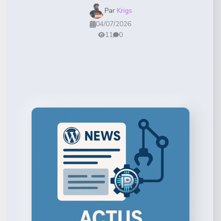
Par
Krigs
04/07/2026
11
0