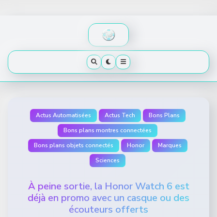
Skip
to
content
Actus Automatisées
Actus Tech
Bons Plans
Bons plans montres connectées
Bons plans objets connectés
Honor
Marques
Sciences
À peine sortie, la Honor Watch 6 est
déjà en promo avec un casque ou des
écouteurs offerts