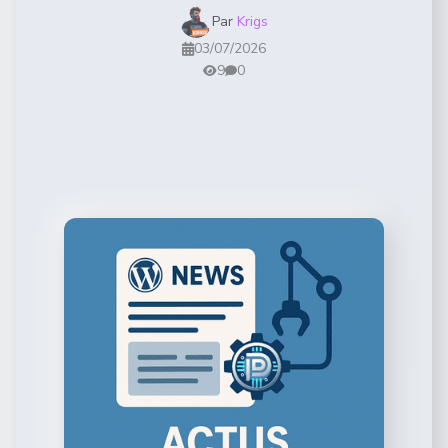
Par
Krigs
03/07/2026
9
0