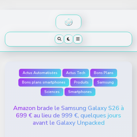
Skip
to
content
Actus Automatisées
Actus Tech
Bons Plans
Bons plans smartphones
Produits
Samsung
Sciences
Smartphones
Amazon brade le Samsung Galaxy S26 à
699 € au lieu de 999 €, quelques jours
avant le Galaxy Unpacked