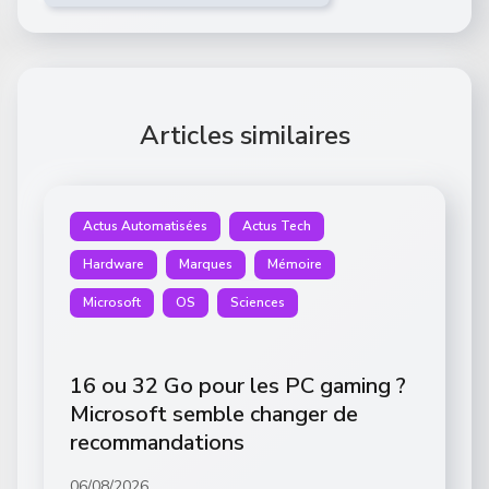
Articles similaires
Actus Automatisées
Actus Tech
Hardware
Marques
Mémoire
Microsoft
OS
Sciences
16 ou 32 Go pour les PC gaming ?
Microsoft semble changer de
recommandations
06/08/2026