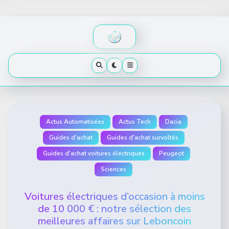
Skip
to
content
Actus Automatisées
Actus Tech
Dacia
Guides d'achat
Guides d'achat survoltés
Guides d'achat voitures électriques
Peugeot
Sciences
Voitures électriques d’occasion à moins
de 10 000 € : notre sélection des
meilleures affaires sur Leboncoin