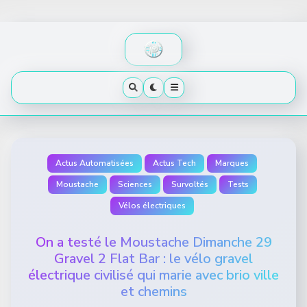
Skip
to
content
Actus Automatisées
Actus Tech
Marques
Moustache
Sciences
Survoltés
Tests
Vélos électriques
On a testé le Moustache Dimanche 29
Gravel 2 Flat Bar : le vélo gravel
électrique civilisé qui marie avec brio ville
et chemins