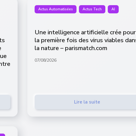
Actus Automatisées
Actus Tech
AI
Une intelligence artificielle crée pour
ts
la première fois des virus viables dan
e
la nature – parismatch.com
que
07/08/2026
ntre
M
Lire la suite