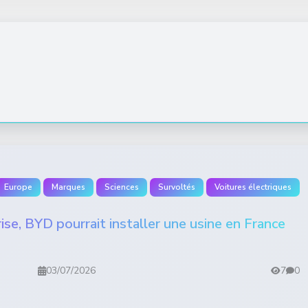
Europe
Marques
Sciences
Survoltés
Voitures électriques
ise, BYD pourrait installer une usine en France
03/07/2026
7
0