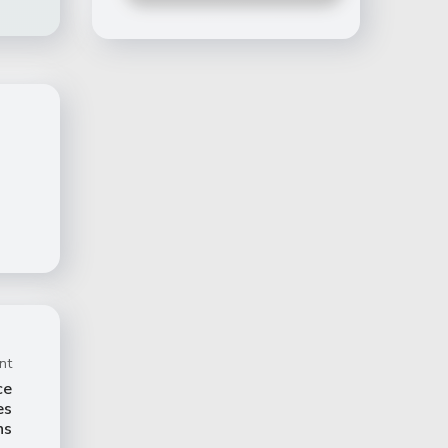
nt
ce
es
ns