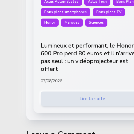
Actus Automatisées
Actus Tech
Bons Plan
Bons plans smartphones
Bons plans TV
Honor
Marques
Sciences
Lumineux et performant, le Honor
600 Pro perd 80 euros et il n’arriv
pas seul : un vidéoprojecteur est
offert
07/08/2026
Lire la suite